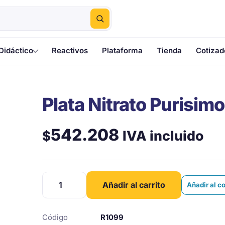
Didáctico
Reactivos
Plataforma
Tienda
Cotizad
Plata Nitrato Purisimo
542.208
IVA incluido
$
Plata
Añadir al carrito
Añadir al c
Nitrato
Purisimo
cantidad
Código
R1099