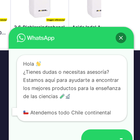
2.6-Dichloroindophenol
Acido Indol Acético En
Acid
00
Solución (1 Mg/Ml)
$
160.347
$
46.410
$
10
IVA incluido
IVA incluido
Hola
¿Tienes dudas o necesitas asesoría?
Información
Estamos aquí para ayudarte a encontrar
Términos y condiciones
los mejores productos para la enseñanza
Devoluciones
de las ciencias
bio-class.com
Plataforma educativa
Atendemos todo Chile continental
Abrir chat