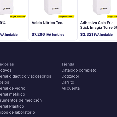
99%
Acido Nitrico Tec.
Adhesivo Cola Fria
Stick Imagia Torre 5
Gr
$
7.266
$
2.321
IVA incluido
IVA incluido
IVA incluido
egorías
Tienda
ctivos
Catálogo completo
erial didáctico y accesorios
Cotizador
delos
Carrito
erial de vidrio
Mi cuenta
erial metálico
trumentos de medición
erial Plástico
ipos de laboratorio