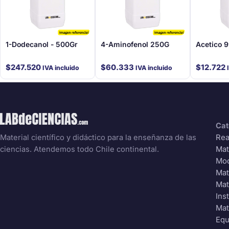
1-Dodecanol - 500Gr
4-Aminofenol 250G
Acetico 
$
247.520
$
60.333
$
12.722
IVA incluido
IVA incluido
Cat
Rea
Material científico y didáctico para la enseñanza de las
Mat
ciencias. Atendemos todo Chile continental.
Mo
Mat
Mat
Ins
Mat
Equ