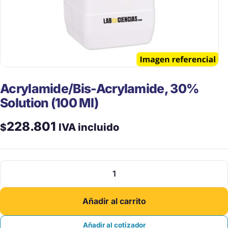
Acrylamide/Bis-Acrylamide, 30%
Solution (100 Ml)
228.801
$
IVA incluido
Acrylamide/Bis-
Acrylamide,
30%
Añadir al carrito
Solution
(100
Añadir al cotizador