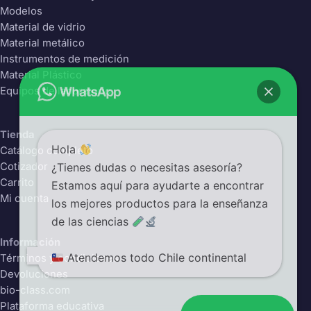
Modelos
Material de vidrio
Material metálico
Instrumentos de medición
Material Plástico
Equipos de laboratorio
Tienda
Hola
Catálogo completo
¿Tienes dudas o necesitas asesoría?
Cotizador
Carrito
Estamos aquí para ayudarte a encontrar
Mi cuenta
los mejores productos para la enseñanza
de las ciencias
Información
Atendemos todo Chile continental
Términos y condiciones
Devoluciones
bio-class.com
Plataforma educativa