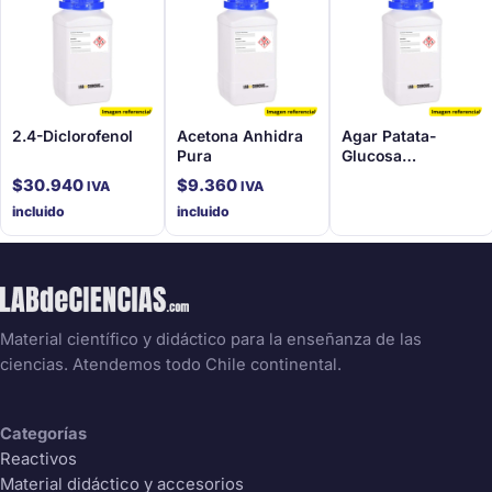
2.4-Diclorofenol
Acetona Anhidra
Agar Patata-
Pura
Glucosa
(Dextrosa)
$
30.940
$
9.360
IVA
IVA
incluido
incluido
Material científico y didáctico para la enseñanza de las
ciencias. Atendemos todo Chile continental.
Categorías
Reactivos
Material didáctico y accesorios