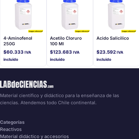
4-Aminofenol
Acetilo Cloruro
Acido Salicilico
250G
100 Ml
$
60.333
$
123.683
$
23.592
IVA
IVA
IVA
incluido
incluido
incluido
Material científico y didáctico para la enseñanza de las
ciencias. Atendemos todo Chile continental.
Categorías
Reactivos
Material didáctico y accesorios