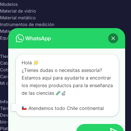
Modelos
Material de vidrio
Material metálico
Instrumentos de medición
Material Plástico
Equipos de laboratorio
Tienda
Hola
Catálogo completo
¿Tienes dudas o necesitas asesoría?
Cotizador
Carrito
Estamos aquí para ayudarte a encontrar
Mi cuenta
los mejores productos para la enseñanza
de las ciencias
Información
Atendemos todo Chile continental
Términos y condiciones
Devoluciones
bio-class.com
Plataforma educativa