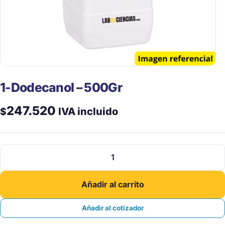
1-Dodecanol – 500Gr
247.520
$
IVA incluido
1-
Dodecanol
-
Añadir al carrito
500Gr
cantidad
Añadir al cotizador