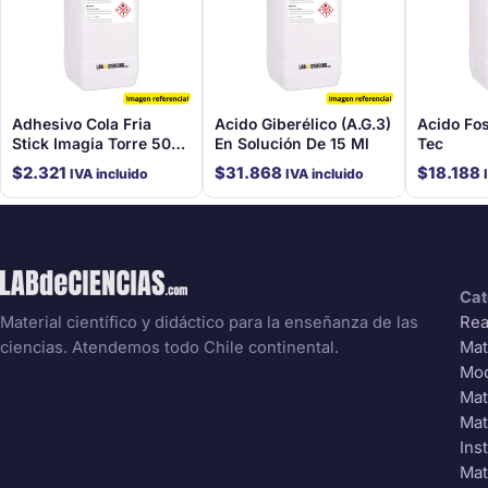
Adhesivo Cola Fria
Acido Giberélico (A.G.3)
Acido Fo
Stick Imagia Torre 500
En Solución De 15 Ml
Tec
Gr
$
2.321
$
31.868
$
18.188
IVA incluido
IVA incluido
Cat
Rea
Material científico y didáctico para la enseñanza de las
Mat
ciencias. Atendemos todo Chile continental.
Mo
Mat
Mat
Ins
Mat