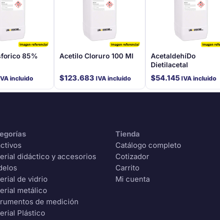
sforico 85%
Acetilo Cloruro 100 Ml
Acetaldehí­Do
Dietilacetal
$
123.683
$
54.145
IVA incluido
IVA incluido
IVA incluido
egorías
Tienda
ctivos
Catálogo completo
erial didáctico y accesorios
Cotizador
delos
Carrito
erial de vidrio
Mi cuenta
erial metálico
trumentos de medición
erial Plástico