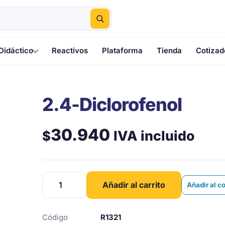
Didáctico
Reactivos
Plataforma
Tienda
Cotizad
2.4-Diclorofenol
30.940
IVA incluido
$
2.4-
Añadir al carrito
Añadir al c
Diclorofenol
cantidad
Código
R1321