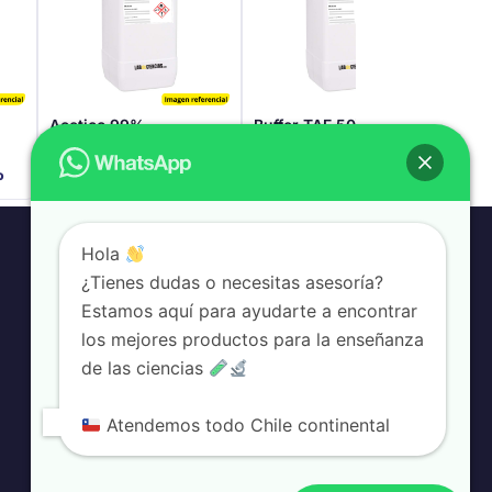
Acetico 99%
Buffer TAE 50X 1 Litro
Agua
$
12.722
$
76
o
IVA incluido
Hola
¿Tienes dudas o necesitas asesoría?
Información
Estamos aquí para ayudarte a encontrar
Términos y condiciones
los mejores productos para la enseñanza
Devoluciones
de las ciencias
bio-class.com
Plataforma educativa
Atendemos todo Chile continental