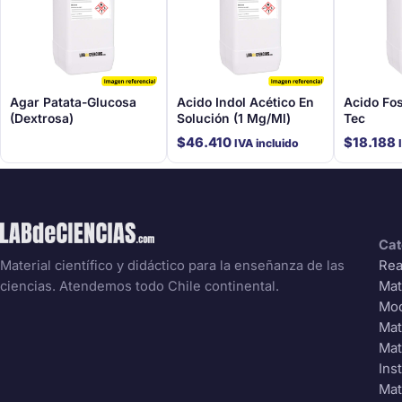
Agar Patata-Glucosa
Acido Indol Acético En
Acido Fo
(Dextrosa)
Solución (1 Mg/Ml)
Tec
$
46.410
$
18.188
IVA incluido
Cat
Rea
Material científico y didáctico para la enseñanza de las
Mat
ciencias. Atendemos todo Chile continental.
Mo
Mat
Mat
Ins
Mat