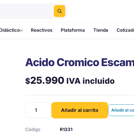
Didáctico
Reactivos
Plataforma
Tienda
Cotizad
Acido Cromico Escam
25.990
IVA incluido
$
Acido
Añadir al carrito
Añadir al c
Cromico
Escamas
Tec.
Código
R1331