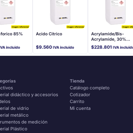
sforico 85%
Acido Citrico
Acrylamide/Bis-
Acrylamide, 30%
Solution (100 Ml)
$
9.560
$
228.801
IVA incluido
IVA incluido
IVA incluid
egorías
Tienda
ctivos
Catálogo completo
erial didáctico y accesorios
Cotizador
delos
Carrito
erial de vidrio
Mi cuenta
erial metálico
trumentos de medición
erial Plástico