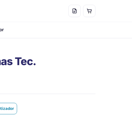
or
as Tec.
otizador