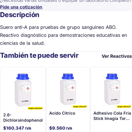
¿Necesitas varias unidades o equipar un laboratorio completo?
Pide una cotización
.
Descripción
Suero anti-A para pruebas de grupo sanguíneo ABO.
Reactivo diagnóstico para demostraciones educativas en
ciencias de la salud.
También te puede servir
Ver Reactivos
Acido Citrico
Adhesivo Cola Fria
2.6-
Stick Imagia Torre
Dichloroindophenol
500 Gr
$
160.347
$
9.560
IVA
IVA