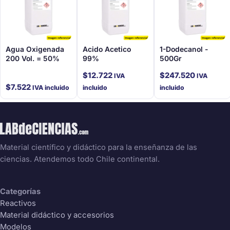
Agua Oxigenada
Acido Acetico
1-Dodecanol -
200 Vol. = 50%
99%
500Gr
$
12.722
$
247.520
IVA
IVA
$
7.522
IVA incluido
incluido
incluido
Material científico y didáctico para la enseñanza de las
ciencias. Atendemos todo Chile continental.
Categorías
Reactivos
Material didáctico y accesorios
Modelos