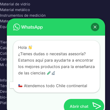
Material de vidrio
Material metálico
Instrumentos de medición
Material Plástico
Equipos de laboratorio
Tienda
Hola
Catálogo completo
¿Tienes dudas o necesitas asesoría?
Cotizador
Carrito
Estamos aquí para ayudarte a encontrar
Mi cuenta
los mejores productos para la enseñanza
de las ciencias
Información
Atendemos todo Chile continental
Términos y condiciones
Devoluciones
bio-class.com
Plataforma educativa
Abrir chat