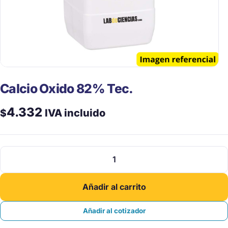
Calcio Oxido 82% Tec.
4.332
$
IVA incluido
Calcio
Oxido
82%
Añadir al carrito
Tec.
cantidad
Añadir al cotizador