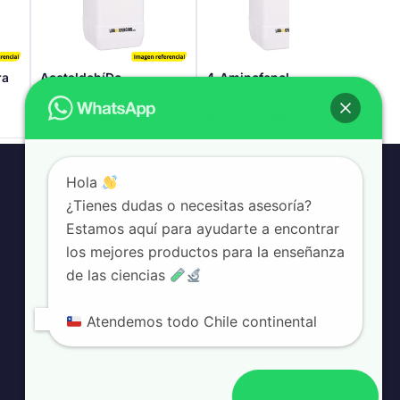
ra
Acetaldehí­Do
4-Aminofenol 250G
Agar
Dietilacetal
(Dex
$
54.145
$
60.333
IVA incluido
IVA incluido
Hola
¿Tienes dudas o necesitas asesoría?
Información
Estamos aquí para ayudarte a encontrar
Términos y condiciones
los mejores productos para la enseñanza
Devoluciones
de las ciencias
bio-class.com
Plataforma educativa
Atendemos todo Chile continental
Abrir chat