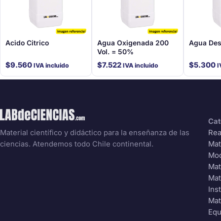
Acido Citrico
Agua Oxigenada 200
Agua Dest
Vol. = 50%
$
9.560
$
7.522
$
5.300
IVA incluido
IVA incluido
I
Cat
Rea
Material científico y didáctico para la enseñanza de las
Mat
ciencias. Atendemos todo Chile continental.
Mo
Mat
Mat
Ins
Mat
Equ