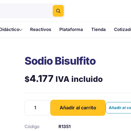
Didáctico
Reactivos
Plataforma
Tienda
Cotizad
Sodio Bisulfito
4.177
IVA incluido
$
Sodio
Añadir al carrito
Añadir al c
Bisulfito
cantidad
Código
R1351