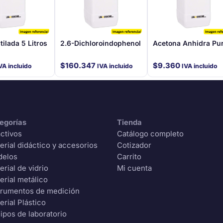
ilada 5 Litros
2.6-Dichloroindophenol
Acetona Anhidra Pu
$
160.347
$
9.360
VA incluido
IVA incluido
IVA incluido
egorías
Tienda
ctivos
Catálogo completo
erial didáctico y accesorios
Cotizador
delos
Carrito
erial de vidrio
Mi cuenta
erial metálico
trumentos de medición
erial Plástico
ipos de laboratorio