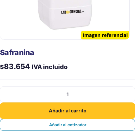
Safranina
83.654
$
IVA incluido
Safranina
cantidad
Añadir al carrito
Añadir al cotizador