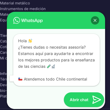
Material metálico
Instrumentos de medición
Material Plástico
Equipos de laboratorio
Tienda
Hola
Catálogo completo
¿Tienes dudas o necesitas asesoría?
Cotizador
Carrito
Estamos aquí para ayudarte a encontrar
Mi cuenta
los mejores productos para la enseñanza
de las ciencias
Información
Atendemos todo Chile continental
Términos y condiciones
Devoluciones
bio-class.com
Plataforma educativa
Abrir chat