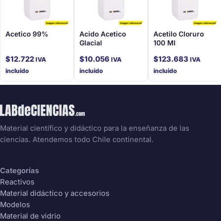
Acetico 99%
Acido Acetico
Acetilo Cloruro
Glacial
100 Ml
$
12.722
$
10.056
$
123.683
IVA
IVA
IVA
incluido
incluido
incluido
Material científico y didáctico para la enseñanza de las
ciencias. Atendemos todo Chile continental.
Categorías
Reactivos
Material didáctico y accesorios
Modelos
Material de vidrio