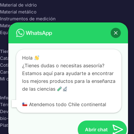
Material de vidrio
Material metálico
Instrumentos de medición
Material Plástico
Equipos de laboratorio
Tienda
Hola
Catálogo completo
¿Tienes dudas o necesitas asesoría?
Cotizador
Carrito
Estamos aquí para ayudarte a encontrar
Mi cuenta
los mejores productos para la enseñanza
de las ciencias
Información
Atendemos todo Chile continental
Términos y condiciones
Devoluciones
bio-class.com
Plataforma educativa
Abrir chat