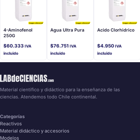
4-Aminofenol
Agua Ultra Pura
Acido Clorhidrico
250G
$
60.333
$
76.751
$
4.950
IVA
IVA
IVA
incluido
incluido
incluido
Material científico y didáctico para la enseñanza de las
ciencias. Atendemos todo Chile continental.
Categorías
Reactivos
Material didáctico y accesorios
Modelos