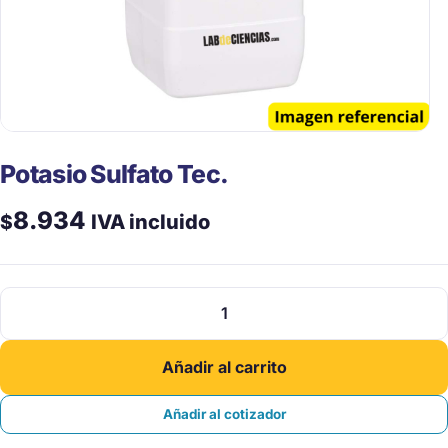
Potasio Sulfato Tec.
8.934
$
IVA incluido
Potasio
Sulfato
Tec.
Añadir al carrito
cantidad
Añadir al cotizador