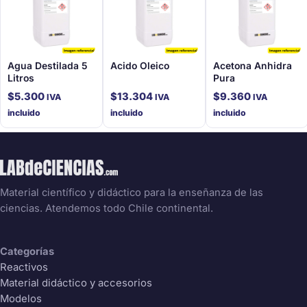
Agua Destilada 5
Acido Oleico
Acetona Anhidra
Litros
Pura
$
5.300
$
13.304
$
9.360
IVA
IVA
IVA
incluido
incluido
incluido
Material científico y didáctico para la enseñanza de las
ciencias. Atendemos todo Chile continental.
Categorías
Reactivos
Material didáctico y accesorios
Modelos