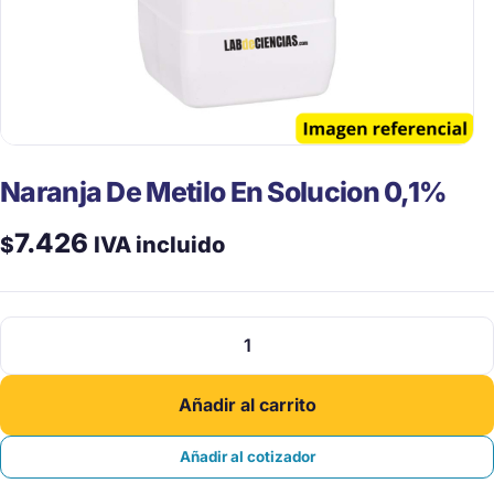
Naranja De Metilo En Solucion 0,1%
7.426
$
IVA incluido
Naranja
De
Metilo
Añadir al carrito
En
Solucion
Añadir al cotizador
0,1%