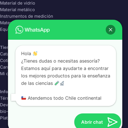
Material de vidrio
Material metálico
Instrumentos de medición
Material Plástico
Equipos de laboratorio
Tienda
Hola
Catálogo completo
¿Tienes dudas o necesitas asesoría?
Cotizador
Carrito
Estamos aquí para ayudarte a encontrar
Mi cuenta
los mejores productos para la enseñanza
de las ciencias
Información
Atendemos todo Chile continental
Términos y condiciones
Devoluciones
bio-class.com
Plataforma educativa
Abrir chat