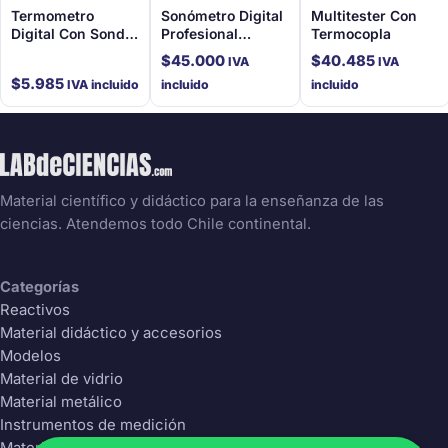
Termometro
Sonómetro Digital
Multitester Con
Digital Con Sonda
Profesional
Termocopla
-50 A 110C
Conexión Usb
$
45.000
$
40.485
IVA
IVA
$
5.985
IVA incluido
incluido
incluido
Material científico y didáctico para la enseñanza de las
ciencias. Atendemos todo Chile continental.
Categorías
Reactivos
Material didáctico y accesorios
Modelos
Material de vidrio
Material metálico
Instrumentos de medición