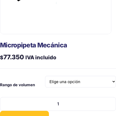
Micropipeta Mecánica
77.350
$
IVA incluido
Rango de volumen
Micropipeta
Mecánica
cantidad