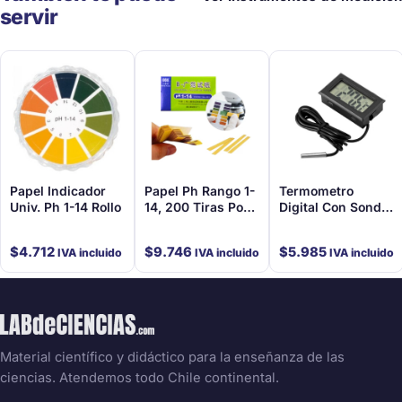
servir
Papel Indicador
Papel Ph Rango 1-
Termometro
Univ. Ph 1-14 Rollo
14, 200 Tiras Por
Digital Con Sonda
Caja
-50 A 110C
$
4.712
$
9.746
$
5.985
IVA incluido
IVA incluido
IVA incluido
Material científico y didáctico para la enseñanza de las
ciencias. Atendemos todo Chile continental.