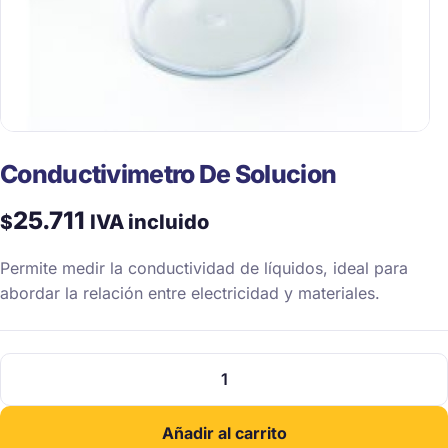
Conductivimetro De Solucion
25.711
$
IVA incluido
Permite medir la conductividad de líquidos, ideal para
abordar la relación entre electricidad y materiales.
Conductivimetro
De
Solucion
Añadir al carrito
cantidad