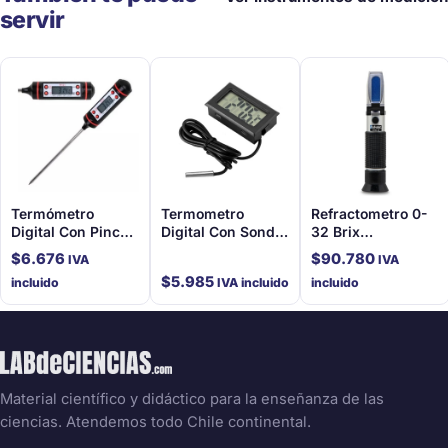
servir
Termómetro
Termometro
Refractometro 0-
Digital Con Pincho
Digital Con Sonda
32 Brix
-50 A 300 °C
-50 A 110C
Compensado
$
6.676
$
90.780
IVA
IVA
$
5.985
incluido
IVA incluido
incluido
Material científico y didáctico para la enseñanza de las
ciencias. Atendemos todo Chile continental.