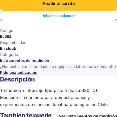
Añadir al carrito
Digital
380
Añadir al cotizador
°C
cantidad
Código
EL552
Disponibilidad
En stock
Categoría
Instrumentos de medición
¿Necesitas varias unidades o equipar un laboratorio completo?
Pide una cotización
.
Descripción
Termómetro infrarrojo tipo pistola (hasta 380 °C).
Medición sin contacto para demostraciones y
experimentos de ciencias. Ideal para colegios en Chile.
También te puede
Ver Instrumentos de medición