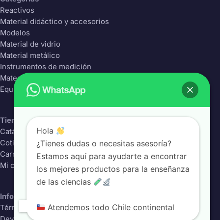
Reactivos
Material didáctico y accesorios
Modelos
Material de vidrio
Material metálico
Instrumentos de medición
Material Plástico
Equipos de laboratorio
Tienda
Hola
Catálogo completo
¿Tienes dudas o necesitas asesoría?
Cotizador
Carrito
Estamos aquí para ayudarte a encontrar
Mi cuenta
los mejores productos para la enseñanza
de las ciencias
Información
Atendemos todo Chile continental
Términos y condiciones
Devoluciones