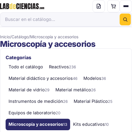
Inicio
/
Catálogo
/
Microscopía y accesorios
Microscopía y accesorios
Categorías
Todo el catálogo
Reactivos
236
Material didáctico y accesorios
Modelos
46
36
Material de vidrio
Material metálico
29
26
Instrumentos de medición
Material Plástico
26
25
Equipos de laboratorio
20
Microscopía y accesorios
Kits educativos
13
10