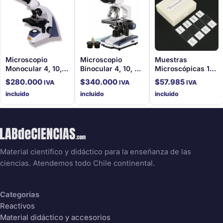
Microscopio
Microscopio
Muestras
Monocular 4, 10,
Binocular 4, 10, 40
Microscópicas 10
40, 100X platina
Y 100X platina
slides Crecimiento
$
280.000
$
340.000
$
57.985
IVA
IVA
IVA
mecánica
mecánica
y Reproducción de
incluido
incluido
incluido
las Células
Material científico y didáctico para la enseñanza de las
ciencias. Atendemos todo Chile continental.
Categorías
Reactivos
Material didáctico y accesorios