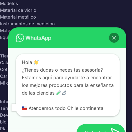
Modelos
Material de vidrio
Material metálico
Instrumentos de medición
Material Plástico
Equipos de laboratorio
Tienda
Hola
Catálogo completo
¿Tienes dudas o necesitas asesoría?
Cotizador
Carrito
Estamos aquí para ayudarte a encontrar
Mi cuenta
los mejores productos para la enseñanza
de las ciencias
Información
Atendemos todo Chile continental
Términos y condiciones
Devoluciones
bio-class.com
Plataforma educativa