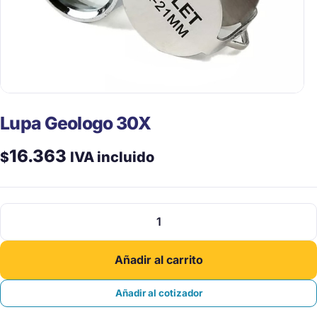
Lupa Geologo 30X
16.363
$
IVA incluido
Lupa
Geologo
30X
Añadir al carrito
cantidad
Añadir al cotizador