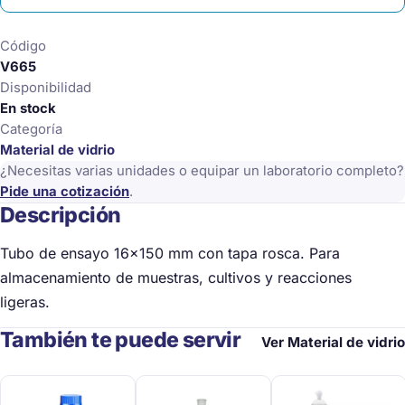
16
x
Código
150
V665
mm
Disponibilidad
(unidad)
En stock
cantidad
Categoría
Material de vidrio
¿Necesitas varias unidades o equipar un laboratorio completo?
Pide una cotización
.
Descripción
Tubo de ensayo 16×150 mm con tapa rosca. Para
almacenamiento de muestras, cultivos y reacciones
ligeras.
También te puede servir
Ver Material de vidrio