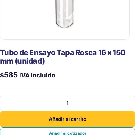
Tubo de Ensayo Tapa Rosca 16 x 150
mm (unidad)
585
$
IVA incluido
Tubo
de
Ensayo
Añadir al carrito
Tapa
Rosca
Añadir al cotizador