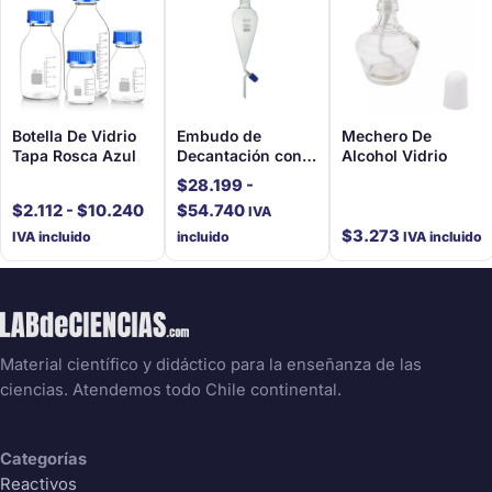
Botella De Vidrio
Embudo de
Mechero De
Tapa Rosca Azul
Decantación con
Alcohol Vidrio
Llave de Teflón
$
28.199
-
Rango
Rango
$
2.112
-
$
10.240
$
54.740
IVA
de
de
$
3.273
IVA incluido
incluido
IVA incluido
precios:
precios:
desde
desde
$2.112
$28.199
hasta
hasta
$10.240
$54.740
Material científico y didáctico para la enseñanza de las
ciencias. Atendemos todo Chile continental.
Categorías
Reactivos