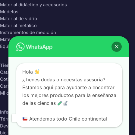
Material didáctico y accesorios
Modelos
Material de vidrio
Material metálico
Instrumentos de medición
Material Plástico
Equipos de laboratorio
Tienda
Hola
Catálogo completo
¿Tienes dudas o necesitas asesoría?
Cotizador
Carrito
Estamos aquí para ayudarte a encontrar
Mi cuenta
los mejores productos para la enseñanza
de las ciencias
Información
Atendemos todo Chile continental
Términos y condiciones
Devoluciones
bio-class.com