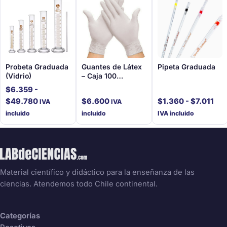
Probeta Graduada
Guantes de Látex
Pipeta Graduada
(Vidrio)
– Caja 100
unidades
$
6.359
-
Rango
Ra
$
49.780
$
6.600
$
1.360
-
$
7.011
IVA
IVA
de
de
incluido
incluido
IVA incluido
precios:
pre
desde
des
$6.359
$1.
hasta
has
$49.780
$7.
Material científico y didáctico para la enseñanza de las
ciencias. Atendemos todo Chile continental.
Categorías