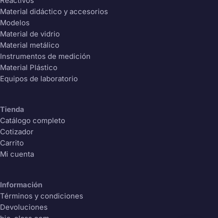
Reactivos
Material didáctico y accesorios
Modelos
Material de vidrio
Material metálico
Instrumentos de medición
Material Plástico
Equipos de laboratorio
Tienda
Hola
Catálogo completo
¿Tienes dudas o necesitas asesoría?
Cotizador
Carrito
Estamos aquí para ayudarte a encontrar
Mi cuenta
los mejores productos para la enseñanza
de las ciencias
Información
Atendemos todo Chile continental
Términos y condiciones
Devoluciones