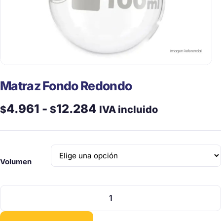
Matraz Fondo Redondo
Rango
4.961
-
12.284
$
$
IVA incluido
de
precios:
Volumen
desde
$4.961
Matraz
hasta
Fondo
Redondo
$12.284