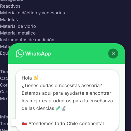
Reactivos
Material didáctico y accesorios
Modelos
Material de vidrio
Material metálico
Instrumentos de medición
Material Plástico
Equipos de laboratorio
Tienda
Hola
Catálogo completo
¿Tienes dudas o necesitas asesoría?
Cotizador
Carrito
Estamos aquí para ayudarte a encontrar
Mi cuenta
los mejores productos para la enseñanza
de las ciencias
Información
Atendemos todo Chile continental
Términos y condiciones
Devoluciones