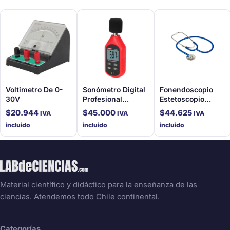
Voltimetro De 0-
Sonómetro Digital
Fonendoscopio
30V
Profesional
Estetoscopio
Conexión Usb
Doble Campana
$
20.944
$
45.000
$
44.625
IVA
IVA
IVA
incluido
incluido
incluido
Material científico y didáctico para la enseñanza de las
ciencias. Atendemos todo Chile continental.
Categorías