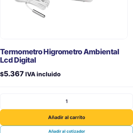
Termometro Higrometro Ambiental
Lcd Digital
5.367
$
IVA incluido
Termometro
Higrometro
Ambiental
Añadir al carrito
Lcd
Digital
Añadir al cotizador