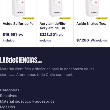
Acido Sulfurico Pa
Acrylamide/Bis-
Acido Nitrico Tec.
Acrylamide, 30%
Solution (100 Ml)
$
16.591
$
228.801
IVA
IVA
$
7.266
incluido
incluido
IVA incluido
Material científico y didáctico para la enseñanza de las
ciencias. Atendemos todo Chile continental.
Categorías
Reactivos
Material didáctico y accesorios
Modelos