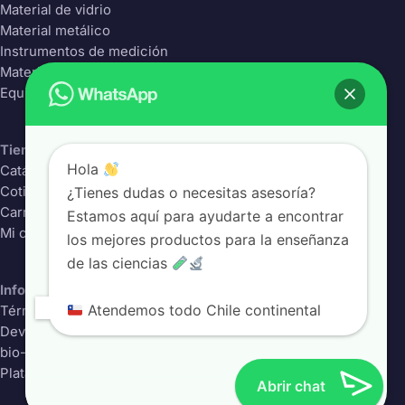
Material de vidrio
Material metálico
Instrumentos de medición
Material Plástico
Equipos de laboratorio
Tienda
Hola
Catálogo completo
¿Tienes dudas o necesitas asesoría?
Cotizador
Carrito
Estamos aquí para ayudarte a encontrar
Mi cuenta
los mejores productos para la enseñanza
de las ciencias
Información
Atendemos todo Chile continental
Términos y condiciones
Devoluciones
bio-class.com
Plataforma educativa
Abrir chat