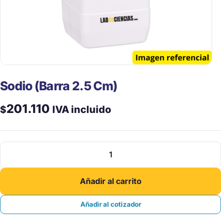
Sodio (Barra 2.5 Cm)
201.110
$
IVA incluido
Sodio
(Barra
2.5
Añadir al carrito
Cm)
cantidad
Añadir al cotizador