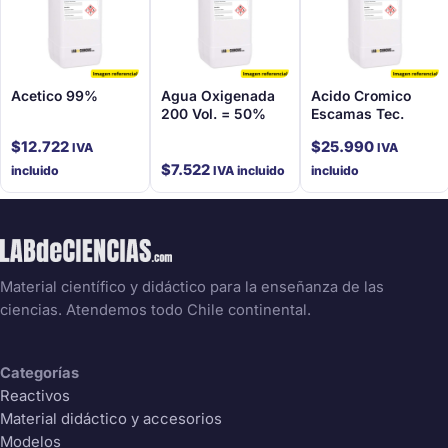
Acetico 99%
Agua Oxigenada
Acido Cromico
200 Vol. = 50%
Escamas Tec.
$
12.722
$
25.990
IVA
IVA
$
7.522
incluido
IVA incluido
incluido
Material científico y didáctico para la enseñanza de las
ciencias. Atendemos todo Chile continental.
Categorías
Reactivos
Material didáctico y accesorios
Modelos