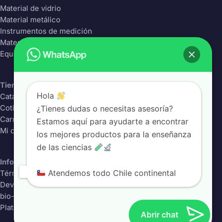
Material de vidrio
Material metálico
Instrumentos de medición
Material Plástico
Equipos de laboratorio
Tienda
Hola
Catálogo completo
¿Tienes dudas o necesitas asesoría?
Cotizador
Carrito
Estamos aquí para ayudarte a encontrar
Mi cuenta
los mejores productos para la enseñanza
de las ciencias
Información
Atendemos todo Chile continental
Términos y condiciones
Devoluciones
bio-class.com
Plataforma educativa
Abrir chat