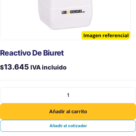
Reactivo De Biuret
13.645
$
IVA incluido
Reactivo
De
Biuret
Añadir al carrito
cantidad
Añadir al cotizador