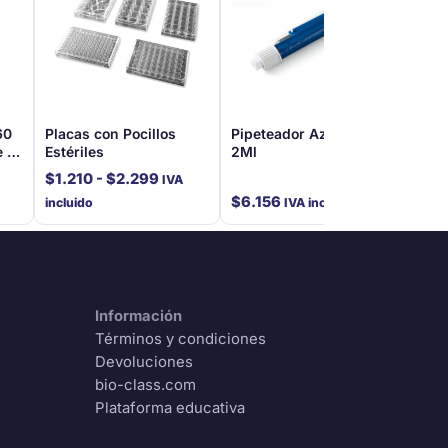
60
Placas con Pocillos
Pipeteador Azul Para
Tubo
e 10
Estériles
2Ml
Rosc
Uni
Rango
$
1.210
-
$
2.299
IVA
de
$
6.156
$
10
incluido
IVA incluido
precios:
desde
$1.210
Hola
hasta
¿Tienes dudas o necesitas asesoría?
Información
$2.299
Estamos aquí para ayudarte a encontrar
Términos y condiciones
los mejores productos para la enseñanza
Devoluciones
de las ciencias
bio-class.com
Plataforma educativa
Atendemos todo Chile continental