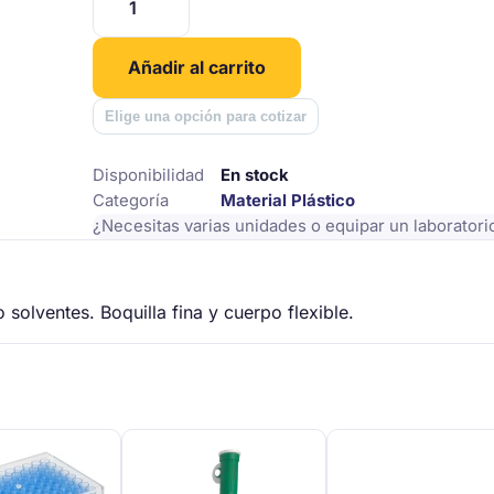
$2.587
cantidad
Añadir al carrito
hasta
Elige una opción para cotizar
$2.967
Disponibilidad
En stock
Categoría
Material Plástico
¿Necesitas varias unidades o equipar un laborator
solventes. Boquilla fina y cuerpo flexible.