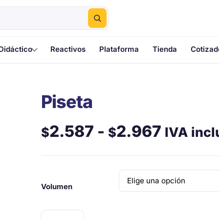
Didáctico
Reactivos
Plataforma
Tienda
Cotizad
Piseta
Rango
2.587
-
2.967
IVA incl
$
$
de
precios
Volumen
desde
Piseta