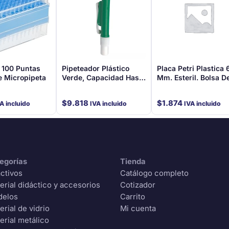
 100 Puntas
Pipeteador Plástico
Placa Petri Plastica 
e Micropipeta
Verde, Capacidad Hasta
Mm. Esteril. Bolsa D
10 Ml
Unidades
$
9.818
$
1.874
A incluido
IVA incluido
IVA incluido
egorías
Tienda
ctivos
Catálogo completo
erial didáctico y accesorios
Cotizador
delos
Carrito
erial de vidrio
Mi cuenta
erial metálico