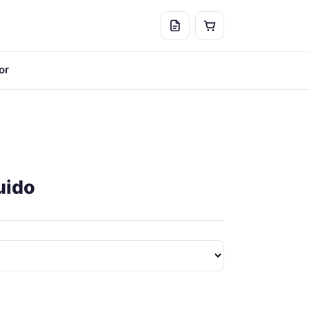
or
uido
: