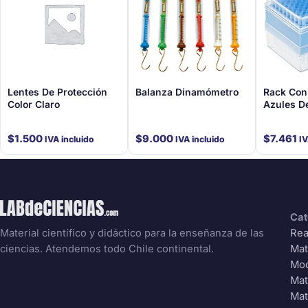
Lentes De Protección
Balanza Dinamómetro
Rack Con
Color Claro
Azules D
$
1.500
$
9.000
$
7.461
IVA incluido
IVA incluido
IV
Cat
Rea
Material científico y didáctico para la enseñanza de las
Mat
ciencias. Atendemos todo Chile continental.
Mo
Mat
Mat