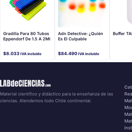
Gradilla Para 80 Tubos
Adn Detective: ¿Quién
Buffer TA
Eppendorf De 1.5 A 2Ml
Es El Culpable
$
8.033
$
84.490
IVA incluido
IVA incluido
Cat
Rea
Material científico y didáctico para la enseñanza de las
Mat
ciencias. Atendemos todo Chile continental.
Mo
Mat
Mat
Ins