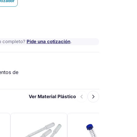
otizador
io completo?
Pide una cotización
.
entos de
Ver Material Plástico