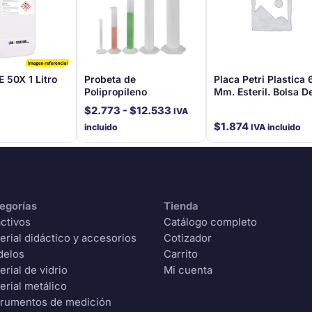
E 50X 1 Litro
Probeta de
Placa Petri Plastica 
Polipropileno
Mm. Esteril. Bolsa D
Unidades
Rango
$
2.773
-
$
12.533
IVA
de
$
1.874
incluido
IVA incluido
precios:
desde
$2.773
hasta
egorías
Tienda
$12.533
ctivos
Catálogo completo
erial didáctico y accesorios
Cotizador
delos
Carrito
erial de vidrio
Mi cuenta
erial metálico
trumentos de medición