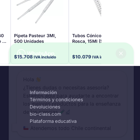
60
Pipeta Pasteur 3Ml,
Tubos Cónicos Tapa
Vaso
e 10
500 Unidades
Rosca, 15Ml (50
Unidades)
$
1.
$
15.708
$
10.079
IVA incluido
IVA incluido
inclu
Hola
¿Tienes dudas o necesitas asesoría?
Información
Estamos aquí para ayudarte a encontrar
Términos y condiciones
los mejores productos para la enseñanza
Devoluciones
de las ciencias
bio-class.com
Plataforma educativa
Atendemos todo Chile continental