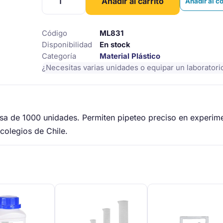
Añadir al carrito
Añadir al c
De
Micropipeta
200
Código
ML831
Ul,
Disponibilidad
En stock
1000
Categoría
Material Plástico
Unidades
¿Necesitas varias unidades o equipar un laborator
Por
Bolsa
cantidad
lsa de 1000 unidades. Permiten pipeteo preciso en experim
colegios de Chile.