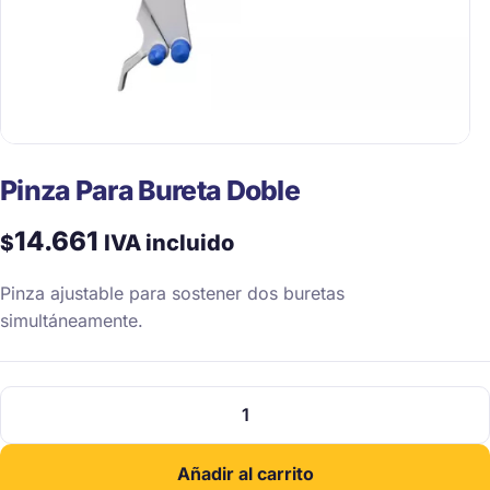
Pinza Para Bureta Doble
14.661
$
IVA incluido
Pinza ajustable para sostener dos buretas
simultáneamente.
Pinza
Para
Bureta
Añadir al carrito
Doble