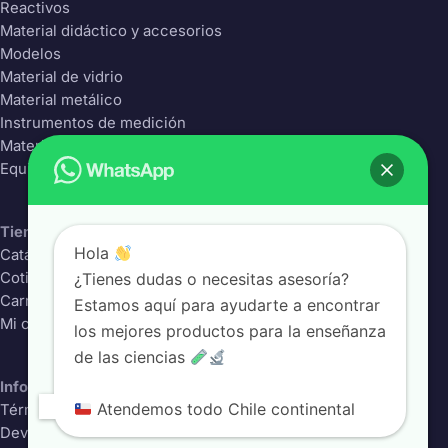
Reactivos
Material didáctico y accesorios
Modelos
Material de vidrio
Material metálico
Instrumentos de medición
Material Plástico
Equipos de laboratorio
Tienda
Hola
Catálogo completo
¿Tienes dudas o necesitas asesoría?
Cotizador
Carrito
Estamos aquí para ayudarte a encontrar
Mi cuenta
los mejores productos para la enseñanza
de las ciencias
Información
Atendemos todo Chile continental
Términos y condiciones
Devoluciones