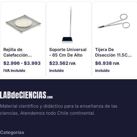
Rejilla de
Soporte Universal
Tijera De
Calefacción
- 65 Cm De Alto
Disección 11.5Cm,
Cerámica
Curva
Rango
$
2.996
-
$
3.993
$
23.562
$
6.938
IVA
IVA
de
IVA incluido
incluido
incluido
precios:
desde
$2.996
hasta
$3.993
Material científico y didáctico para la enseñanza de las
ciencias. Atendemos todo Chile continental.
Categorías