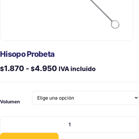
Hisopo Probeta
Rango
1.870
-
4.950
$
$
IVA incluido
de
precios:
Volumen
desde
$1.870
Hisopo
hasta
Probeta
cantidad
$4.950