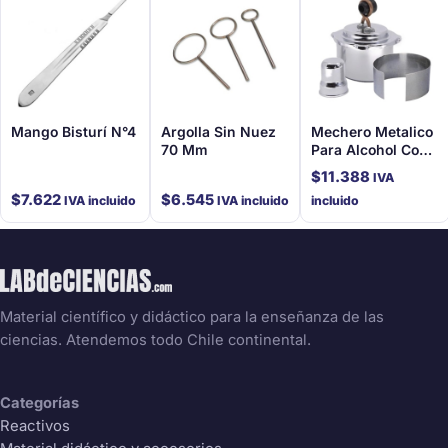
Mango Bisturí N°4
Argolla Sin Nuez
Mechero Metalico
70 Mm
Para Alcohol Con
Mecha
$
11.388
IVA
$
7.622
$
6.545
IVA incluido
IVA incluido
incluido
Material científico y didáctico para la enseñanza de las
ciencias. Atendemos todo Chile continental.
Categorías
Reactivos