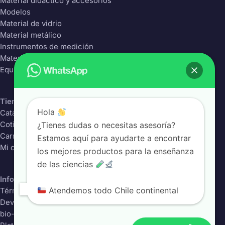
Material didáctico y accesorios
Modelos
Material de vidrio
Material metálico
Instrumentos de medición
Material Plástico
Equipos de laboratorio
Tienda
Hola
Catálogo completo
¿Tienes dudas o necesitas asesoría?
Cotizador
Carrito
Estamos aquí para ayudarte a encontrar
Mi cuenta
los mejores productos para la enseñanza
de las ciencias
Información
Atendemos todo Chile continental
Términos y condiciones
Devoluciones
bio-class.com