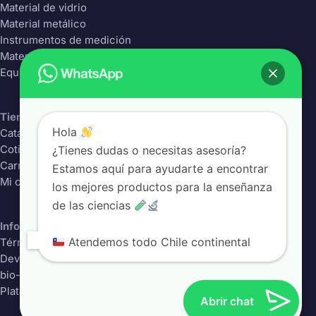
Material de vidrio
Material metálico
Instrumentos de medición
Material Plástico
Equipos de laboratorio
Tienda
Hola
Catálogo completo
¿Tienes dudas o necesitas asesoría?
Cotizador
Carrito
Estamos aquí para ayudarte a encontrar
Mi cuenta
los mejores productos para la enseñanza
de las ciencias
Información
Atendemos todo Chile continental
Términos y condiciones
Devoluciones
bio-class.com
Plataforma educativa
Abrir chat