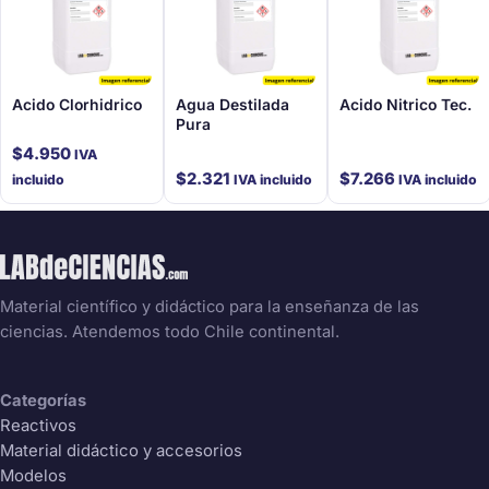
Acido Clorhidrico
Agua Destilada
Acido Nitrico Tec.
Pura
$
4.950
IVA
$
2.321
$
7.266
incluido
IVA incluido
IVA incluido
Material científico y didáctico para la enseñanza de las
ciencias. Atendemos todo Chile continental.
Categorías
Reactivos
Material didáctico y accesorios
Modelos