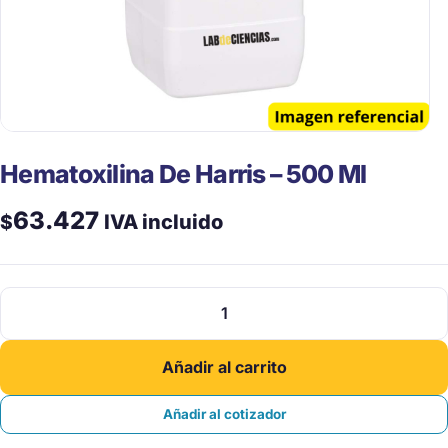
Hematoxilina De Harris – 500 Ml
63.427
$
IVA incluido
Hematoxilina
De
Harris
Añadir al carrito
-
500
Añadir al cotizador
Ml