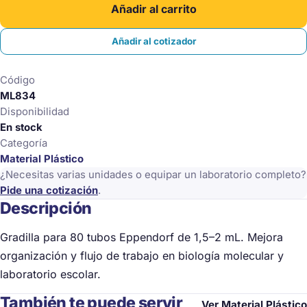
Añadir al carrito
Tubos
Eppendorf
Añadir al cotizador
De
1.5
Código
A
ML834
2Ml
Disponibilidad
cantidad
En stock
Categoría
Material Plástico
¿Necesitas varias unidades o equipar un laboratorio completo?
Pide una cotización
.
Descripción
Gradilla para 80 tubos Eppendorf de 1,5–2 mL. Mejora
organización y flujo de trabajo en biología molecular y
laboratorio escolar.
También te puede servir
Ver Material Plástico