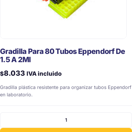
Gradilla Para 80 Tubos Eppendorf De
1.5 A 2Ml
8.033
$
IVA incluido
Gradilla plástica resistente para organizar tubos Eppendorf
en laboratorio.
Gradilla
Para
80