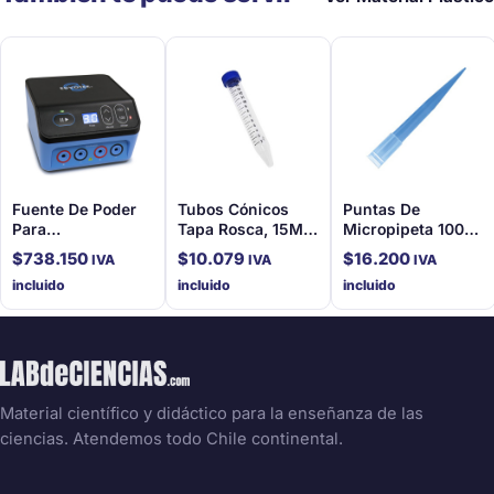
Fuente De Poder
Tubos Cónicos
Puntas De
Para
Tapa Rosca, 15Ml
Micropipeta 1000
Electroforesis
(50 Unidades)
Ul, 1000 Unidades
$
738.150
$
10.079
$
16.200
IVA
IVA
IVA
Por Bolsa
incluido
incluido
incluido
Material científico y didáctico para la enseñanza de las
ciencias. Atendemos todo Chile continental.