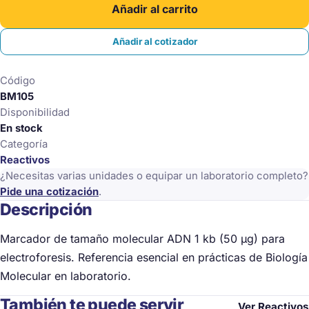
Añadir al carrito
Molecular
1
Añadir al cotizador
Kb
Dna
Código
50
BM105
Ug
Disponibilidad
cantidad
En stock
Categoría
Reactivos
¿Necesitas varias unidades o equipar un laboratorio completo?
Pide una cotización
.
Descripción
Marcador de tamaño molecular ADN 1 kb (50 µg) para
electroforesis. Referencia esencial en prácticas de Biología
Molecular en laboratorio.
También te puede servir
Ver Reactivos