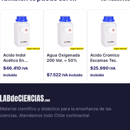
Acido Indol
Agua Oxigenada
Acido Cromico
Acético En
200 Vol. = 50%
Escamas Tec.
Solución (1 Mg/Ml)
$
46.410
$
25.990
IVA
IVA
$
7.522
incluido
IVA incluido
incluido
Material científico y didáctico para la enseñanza de las
ciencias. Atendemos todo Chile continental.