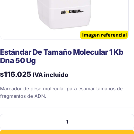
Estándar De Tamaño Molecular 1 Kb
Dna 50 Ug
116.025
$
IVA incluido
Marcador de peso molecular para estimar tamaños de
fragmentos de ADN.
Estándar
De
Tamaño