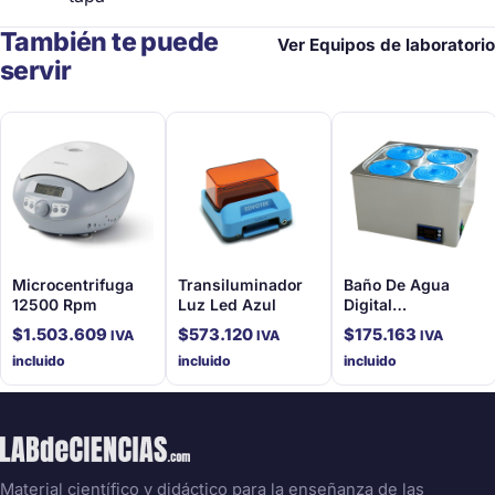
También te puede
Ver Equipos de laboratorio
servir
Microcentrifuga
Transiluminador
Baño De Agua
12500 Rpm
Luz Led Azul
Digital
Termostatizado De
$
1.503.609
$
573.120
$
175.163
IVA
IVA
IVA
4 Espacios. Med
incluido
incluido
incluido
Int 305X305X130/
12Lt Tamb+5
-100°C
Material científico y didáctico para la enseñanza de las