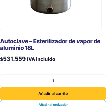
Autoclave – Esterilizador de vapor de
aluminio 18L
531.559
$
IVA incluido
Autoclave
–
Esterilizador
Añadir al carrito
de
vapor
Añadir al cotizador