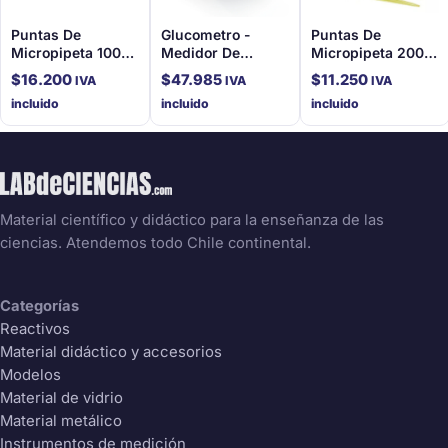
Puntas De
Glucometro -
Puntas De
Micropipeta 1000
Medidor De
Micropipeta 200
Ul, 1000 Unidades
Glucosa (Accu-
Ul, 1000 Unidades
$
16.200
$
47.985
$
11.250
IVA
IVA
IVA
Por Bolsa
Chek)
Por Bolsa
incluido
incluido
incluido
Material científico y didáctico para la enseñanza de las
ciencias. Atendemos todo Chile continental.
Categorías
Reactivos
Material didáctico y accesorios
Modelos
Material de vidrio
Material metálico
Instrumentos de medición