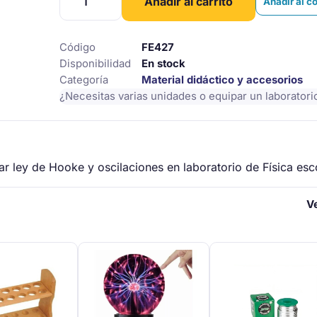
Añadir al carrito
Añadir al c
De
5
Resortes
Código
FE427
Con
Disponibilidad
En stock
Diferentes
Categoría
Material didáctico y accesorios
Constantes
¿Necesitas varias unidades o equipar un laborator
cantidad
iar ley de Hooke y oscilaciones en laboratorio de Física esc
V