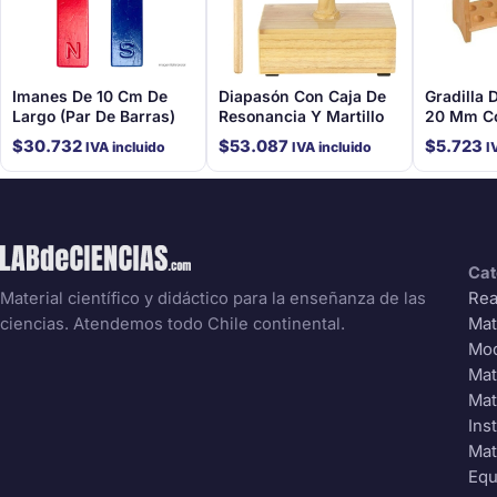
Imanes De 10 Cm De
Diapasón Con Caja De
Gradilla 
Largo (Par De Barras)
Resonancia Y Martillo
20 Mm C
Posicion
$
30.732
$
53.087
$
5.723
IVA incluido
IVA incluido
I
Cat
Rea
Material científico y didáctico para la enseñanza de las
Mat
ciencias. Atendemos todo Chile continental.
Mo
Mat
Mat
Ins
Mat
Equ