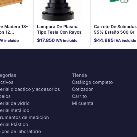
De Madera 18-
Lampara De Plasma
Carrete De Soldadur
on 12
Tipo Tesla Con Rayos
95% Estaño 500 Gr
es
$
17.850
$
44.985
VA incluido
IVA incluido
IVA incluido
egorías
Tienda
ctivos
Catálogo completo
erial didáctico y accesorios
Cotizador
delos
Carrito
erial de vidrio
Mi cuenta
erial metálico
trumentos de medición
erial Plástico
ipos de laboratorio