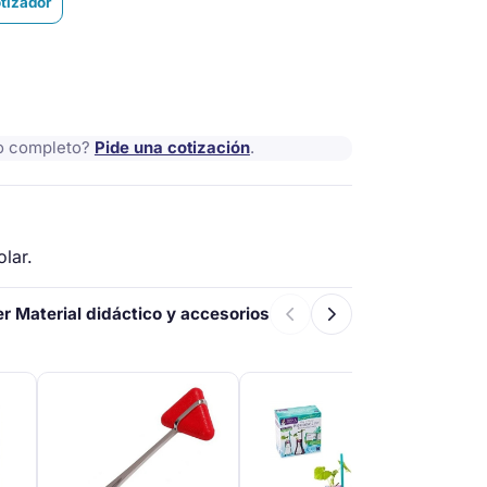
otizador
io completo?
Pide una cotización
.
olar.
er Material didáctico y accesorios