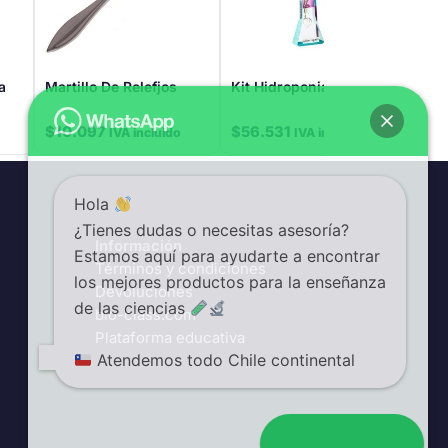
a
Martillo De Relefjos
Kit Hidroponia
Jue
Tric
$
10.097
$
56.531
$
29
IVA incluido
IVA incluido
Hola
¿Tienes dudas o necesitas asesoría?
Información
Estamos aquí para ayudarte a encontrar
Términos y condiciones
los mejores productos para la enseñanza
Devoluciones
de las ciencias
bio-class.com
Plataforma educativa
Atendemos todo Chile continental
Abrir chat