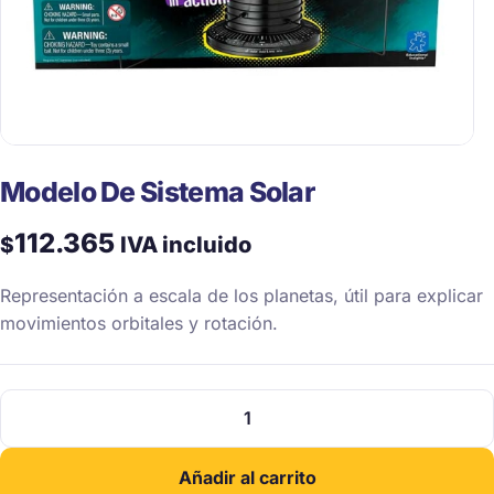
Modelo De Sistema Solar
112.365
$
IVA incluido
Representación a escala de los planetas, útil para explicar
movimientos orbitales y rotación.
Modelo
De
Sistema
Añadir al carrito
Solar