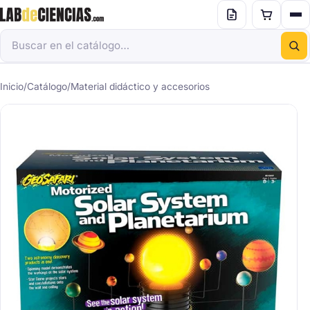
Inicio
/
Catálogo
/
Material didáctico y accesorios