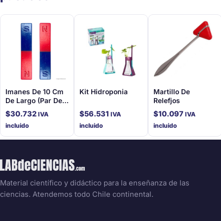
Imanes De 10 Cm
Kit Hidroponia
Martillo De
De Largo (Par De
Relefjos
Barras)
$
30.732
$
56.531
$
10.097
IVA
IVA
IVA
incluido
incluido
incluido
Material científico y didáctico para la enseñanza de las
ciencias. Atendemos todo Chile continental.