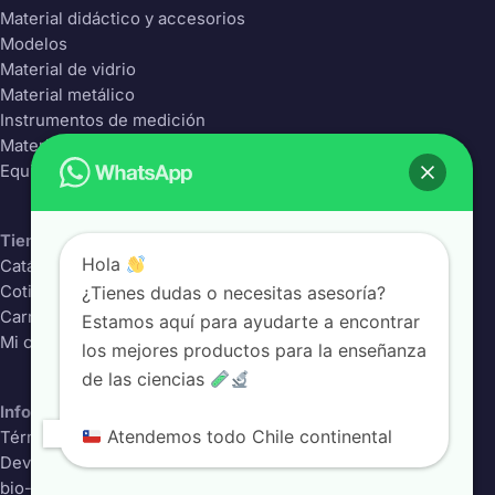
Material didáctico y accesorios
Modelos
Material de vidrio
Material metálico
Instrumentos de medición
Material Plástico
Equipos de laboratorio
Tienda
Hola
Catálogo completo
¿Tienes dudas o necesitas asesoría?
Cotizador
Carrito
Estamos aquí para ayudarte a encontrar
Mi cuenta
los mejores productos para la enseñanza
de las ciencias
Información
Atendemos todo Chile continental
Términos y condiciones
Devoluciones
bio-class.com