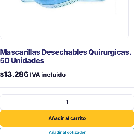
Mascarillas Desechables Quirurgicas.
50 Unidades
13.286
$
IVA incluido
Mascarillas
Desechables
Quirurgicas.
Añadir al carrito
50
Unidades
Añadir al cotizador