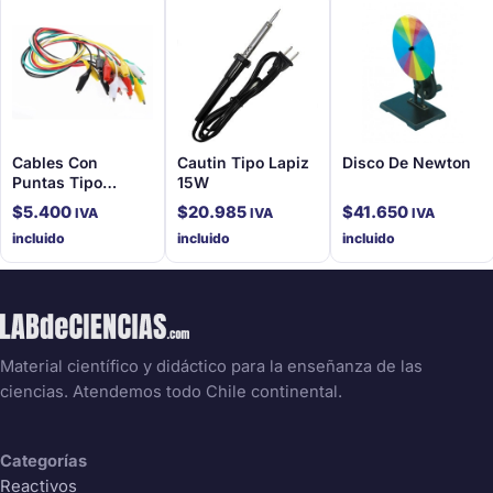
Cables Con
Cautin Tipo Lapiz
Disco De Newton
Puntas Tipo
15W
Caiman - Pack De
$
5.400
$
20.985
$
41.650
IVA
IVA
IVA
10 Multicolores
incluido
incluido
incluido
Material científico y didáctico para la enseñanza de las
ciencias. Atendemos todo Chile continental.
Categorías
Reactivos