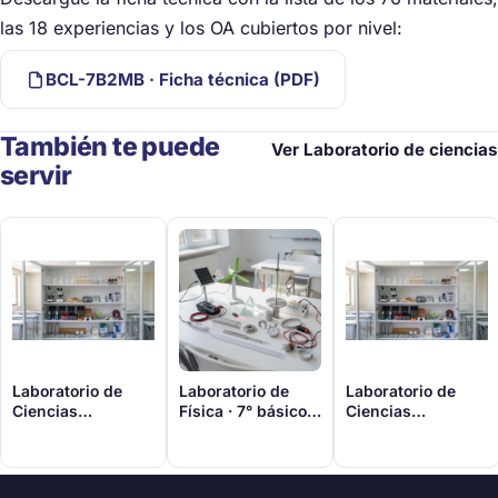
las 18 experiencias y los OA cubiertos por nivel:
BCL-7B2MB · Ficha técnica (PDF)
También te puede
Ver Laboratorio de ciencias
servir
Laboratorio de
Laboratorio de
Laboratorio de
Ciencias
Física · 7° básico a
Ciencias
Naturales · 1° a 8°
II° medio
Naturales · 1° a 6°
Descubrelo aqui
Descubrelo aqui
Descubrelo aqui
básico
básico