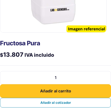
Fructosa Pura
13.807
$
IVA incluido
Fructosa
Pura
cantidad
Añadir al carrito
Añadir al cotizador