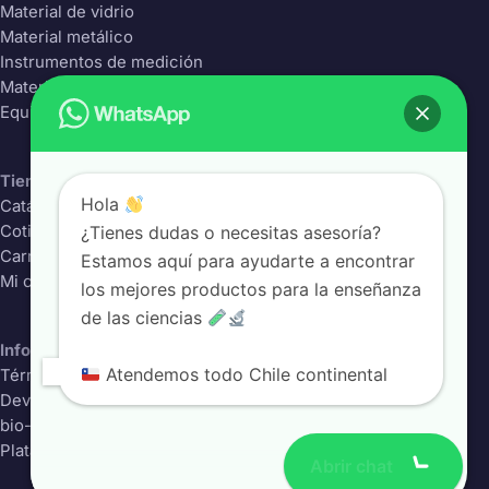
Material de vidrio
Material metálico
Instrumentos de medición
Material Plástico
Equipos de laboratorio
Tienda
Hola
Catálogo completo
¿Tienes dudas o necesitas asesoría?
Cotizador
Carrito
Estamos aquí para ayudarte a encontrar
Mi cuenta
los mejores productos para la enseñanza
de las ciencias
Información
Atendemos todo Chile continental
Términos y condiciones
Devoluciones
bio-class.com
Plataforma educativa
Abrir chat