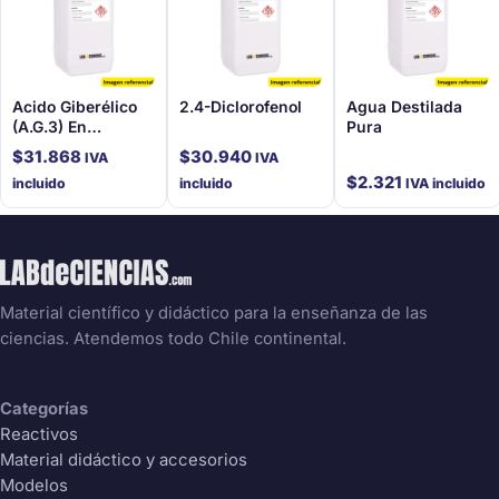
Acido Giberélico
2.4-Diclorofenol
Agua Destilada
(A.G.3) En
Pura
Solución De 15 Ml
$
31.868
$
30.940
IVA
IVA
$
2.321
incluido
incluido
IVA incluido
Material científico y didáctico para la enseñanza de las
ciencias. Atendemos todo Chile continental.
Categorías
Reactivos
Material didáctico y accesorios
Modelos