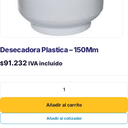
Desecadora Plastica – 150Mm
91.232
$
IVA incluido
Desecadora
Plastica
-
Añadir al carrito
150Mm
cantidad
Añadir al cotizador