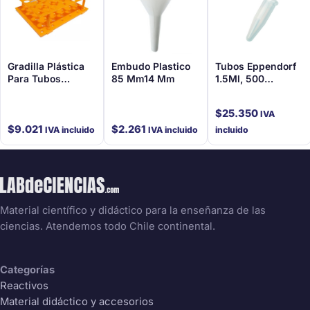
Gradilla Plástica
Embudo Plastico
Tubos Eppendorf
Para Tubos
85 Mm14 Mm
1.5Ml, 500
Cónicos De 15Ml Y
Unidades Por
50Ml
Bolsa
$
25.350
IVA
$
9.021
$
2.261
IVA incluido
IVA incluido
incluido
Material científico y didáctico para la enseñanza de las
ciencias. Atendemos todo Chile continental.
Categorías
Reactivos
Material didáctico y accesorios