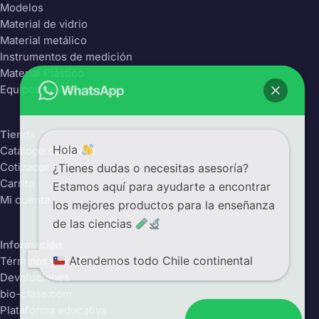
Modelos
Material de vidrio
Material metálico
Instrumentos de medición
Material Plástico
Equipos de laboratorio
Tienda
Hola
Catálogo completo
¿Tienes dudas o necesitas asesoría?
Cotizador
Carrito
Estamos aquí para ayudarte a encontrar
Mi cuenta
los mejores productos para la enseñanza
de las ciencias
Información
Atendemos todo Chile continental
Términos y condiciones
Devoluciones
bio-class.com
Plataforma educativa