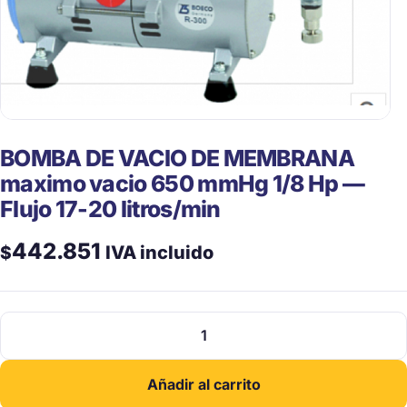
BOMBA DE VACIO DE MEMBRANA
maximo vacio 650 mmHg 1/8 Hp —
Flujo 17-20 litros/min
442.851
$
IVA incluido
BOMBA
DE
VACIO
Añadir al carrito
DE