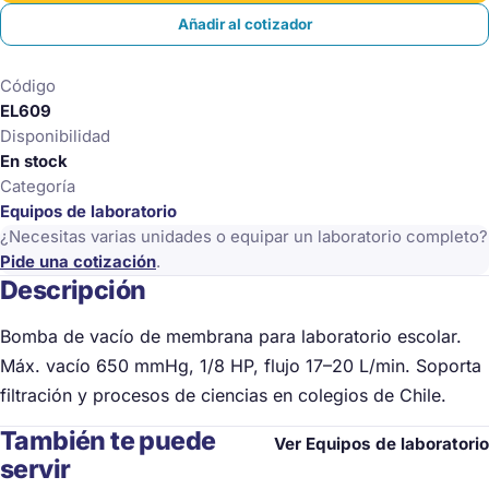
MEMBRANA
Añadir al cotizador
maximo
vacio
Código
650
EL609
mmHg
Disponibilidad
1/8
En stock
Hp
Categoría
-
Equipos de laboratorio
-
¿Necesitas varias unidades o equipar un laboratorio completo?
Flujo
Pide una cotización
.
17-
Descripción
20
litros/min
Bomba de vacío de membrana para laboratorio escolar.
cantidad
Máx. vacío 650 mmHg, 1/8 HP, flujo 17–20 L/min. Soporta
filtración y procesos de ciencias en colegios de Chile.
También te puede
Ver Equipos de laboratorio
servir