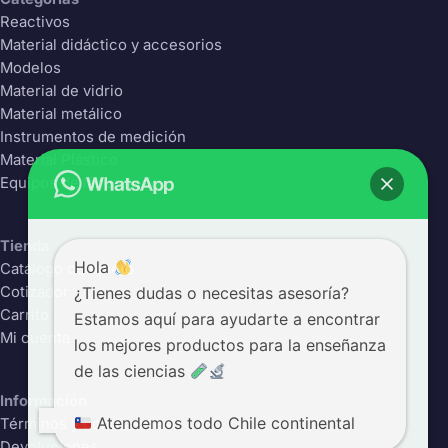
Reactivos
Material didáctico y accesorios
Modelos
Material de vidrio
Material metálico
Instrumentos de medición
Material Plástico
Equipos de laboratorio
Tienda
Hola
Catálogo completo
¿Tienes dudas o necesitas asesoría?
Cotizador
Carrito
Estamos aquí para ayudarte a encontrar
Mi cuenta
los mejores productos para la enseñanza
de las ciencias
Información
Atendemos todo Chile continental
Términos y condiciones
Devoluciones