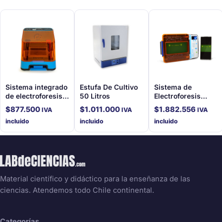
Sistema integrado
Estufa De Cultivo
Sistema de
de electroforesis
50 Litros
Electroforesis
ADN
Integrado Gelato™
$
877.500
$
1.011.000
$
1.882.556
IVA
IVA
IVA
incluido
incluido
incluido
Material científico y didáctico para la enseñanza de las
ciencias. Atendemos todo Chile continental.
Categorías