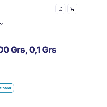
or
00 Grs, 0,1 Grs
otizador