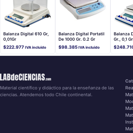
Balanza Digital 610 Gr,
Balanza Digital Portatil
Balanza D
0,01Gr
De 1000 Gr. 0.2 Gr
Gr., 0,1 Gr
$
222.977
$
98.385
$
248.71
IVA incluido
IVA incluido
Cat
Rea
Material científico y didáctico para la enseñanza de las
Mat
ciencias. Atendemos todo Chile continental.
Mo
Mat
Mat
Ins
Mat