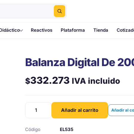
Didáctico
Reactivos
Plataforma
Tienda
Cotizad
Balanza Digital De 20
332.273
IVA incluido
$
Balanza
Añadir al carrito
Añadir al c
Digital
De
2000
Código
EL535