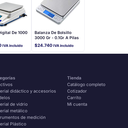
igital De 1000
Balanza De Bolsillo
3000 Gr - 0.1Gr A Pilas
0
$
24.740
IVA incluido
IVA incluido
egorías
Tienda
ctivos
Catálogo completo
erial didáctico y accesorios
Cotizador
delos
Carrito
erial de vidrio
Mi cuenta
erial metálico
trumentos de medición
erial Plástico