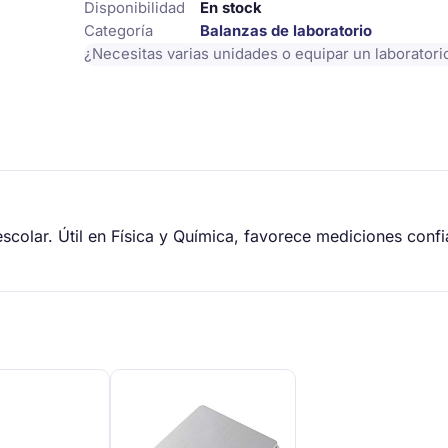
Grs,
Disponibilidad
En stock
0,1
Categoría
Balanzas de laboratorio
Grs
¿Necesitas varias unidades o equipar un laborator
cantidad
escolar. Útil en Física y Química, favorece mediciones confi