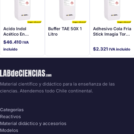
Acido Indol
Buffer TAE 50X 1
Adhesivo Cola Fria
Acético En
Litro
Stick Imagia Torre
Solución (1 Mg/Ml)
500 Gr
$
46.410
IVA
$
2.321
incluido
IVA incluido
Material científico y didáctico para la enseñanza de las
ciencias. Atendemos todo Chile continental.
Categorías
Reactivos
Material didáctico y accesorios
Modelos