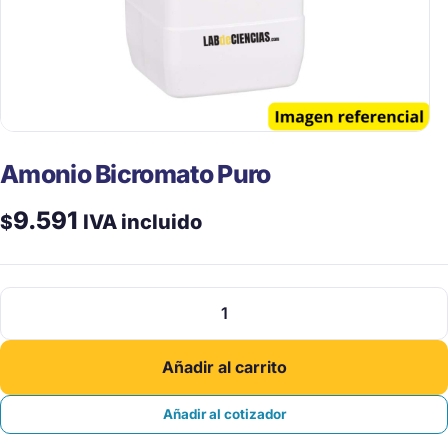
Amonio Bicromato Puro
9.591
$
IVA incluido
Amonio
Bicromato
Puro
Añadir al carrito
cantidad
Añadir al cotizador