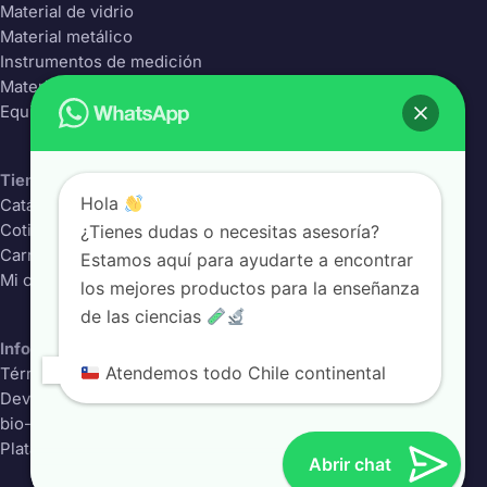
Material de vidrio
Material metálico
Instrumentos de medición
Material Plástico
Equipos de laboratorio
Tienda
Hola
Catálogo completo
¿Tienes dudas o necesitas asesoría?
Cotizador
Carrito
Estamos aquí para ayudarte a encontrar
Mi cuenta
los mejores productos para la enseñanza
de las ciencias
Información
Atendemos todo Chile continental
Términos y condiciones
Devoluciones
bio-class.com
Plataforma educativa
Abrir chat