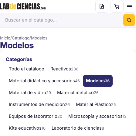
Inicio
/
Catálogo
/
Modelos
Modelos
Categorías
Todo el catálogo
Reactivos
236
Material didáctico y accesorios
Modelos
46
36
Material de vidrio
Material metálico
29
26
Instrumentos de medición
Material Plástico
26
25
Equipos de laboratorio
Microscopía y accesorios
20
13
Kits educativos
Laboratorio de ciencias
10
8