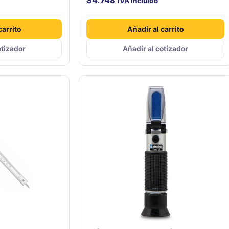
$
4.748
IVA incluido
carrito
Añadir al carrito
otizador
Añadir al cotizador