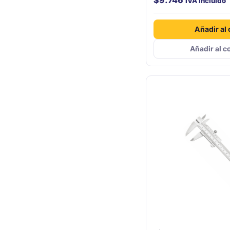
$
9.746
IVA incluido
Añadir al 
Añadir al c