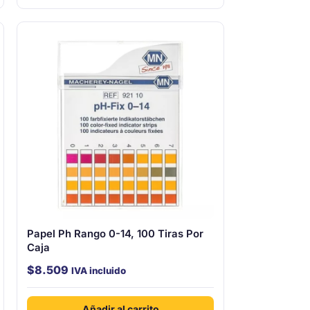
tiene
múltiples
variantes.
Las
opciones
se
pueden
elegir
en
la
página
de
producto
Papel Ph Rango 0-14, 100 Tiras Por
Caja
$
8.509
IVA incluido
Añadir al carrito