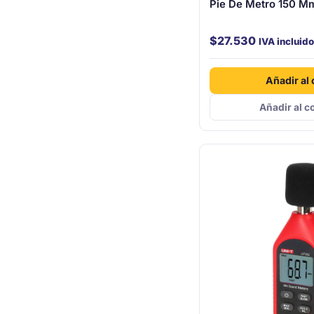
Pie De Metro 150 M
$
27.530
IVA incluido
Añadir al 
Añadir al c