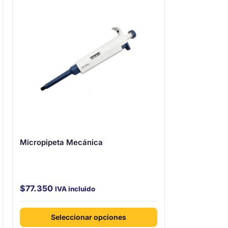
Micropipeta Mecánica
$
77.350
IVA incluido
Este
Seleccionar opciones
producto