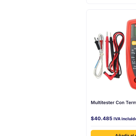
Multitester Con Ter
$
40.485
IVA incluid
Añadir al 