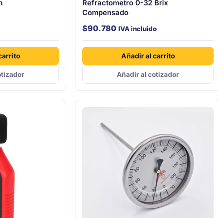
m
Refractometro 0-32 Brix
Compensado
$
90.780
IVA incluido
carrito
Añadir al carrito
otizador
Añadir al cotizador