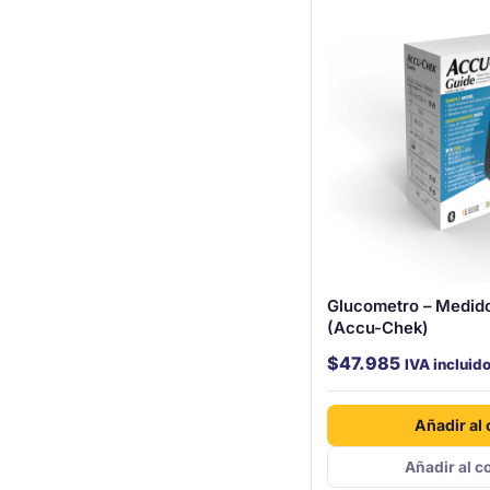
Glucometro – Medid
(Accu-Chek)
$
47.985
IVA incluid
Añadir al 
Añadir al c