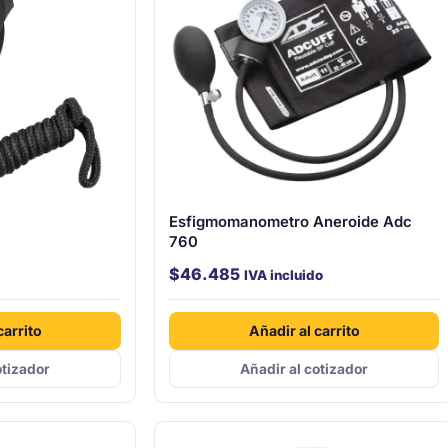
Esfigmomanometro Aneroide Adc
760
$
46.485
IVA incluido
carrito
Añadir al carrito
otizador
Añadir al cotizador