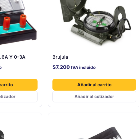
.6A Y 0-3A
Brujula
$
7.200
o
IVA incluido
carrito
Añadir al carrito
otizador
Añadir al cotizador